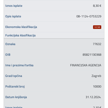
8,30 €
08-1124-0753229
3238
77632
85821130368
FINANCIJSKA AGENCIJA
Zagreb
10000
31.12.2024.
2,10 €