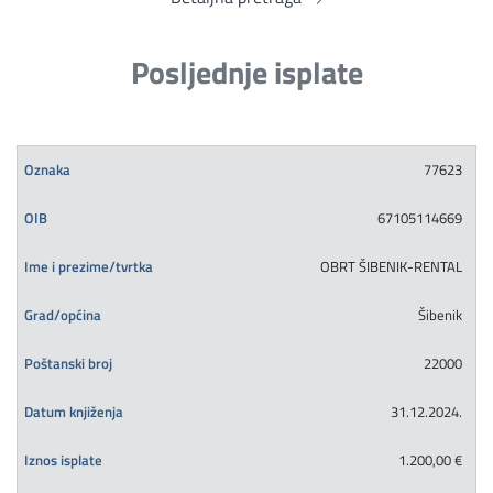
Posljednje isplate
77623
67105114669
OBRT ŠIBENIK-RENTAL
Šibenik
22000
31.12.2024.
1.200,00 €