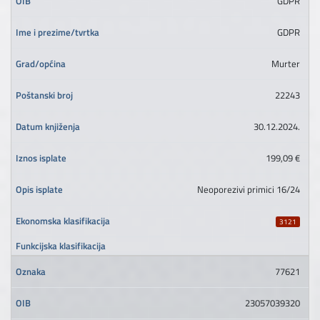
GDPR
GDPR
Murter
22243
30.12.2024.
199,09 €
Neoporezivi primici 16/24
3121
77621
23057039320