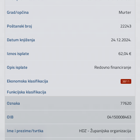
Murter
22243
24.12.2024.
62,04 €
Redovno financiranje
3811
77620
04150008463
HDZ - Županijska organizacija