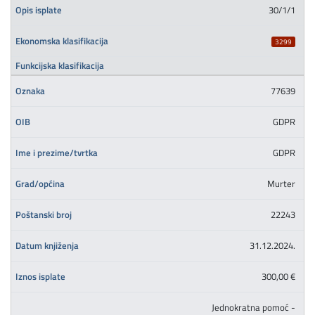
30/1/1
3299
77639
GDPR
GDPR
Murter
22243
31.12.2024.
300,00 €
Jednokratna pomoć -