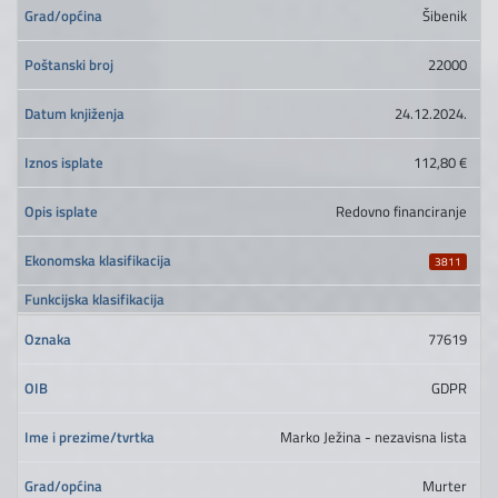
Šibenik
22000
24.12.2024.
112,80 €
Redovno financiranje
3811
77619
GDPR
Marko Ježina - nezavisna lista
Murter