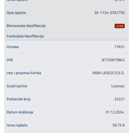
35-1124-0767750
3238
77631
87720075842
ANNI LASICA D.O.O.
Lozovac
22221
31.12.2024.
50,75 €