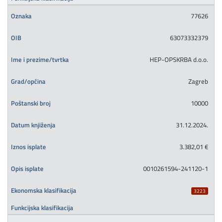
77626
63073332379
HEP-OPSKRBA d.o.o.
Zagreb
10000
31.12.2024.
3.382,01 €
0010261594-241120-1
3223