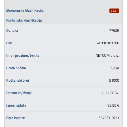
3221
77629
46118101286
NETCOM d.o.o.
Rijeka
51000
31.12.2024.
82,95 €
5342/0102/1