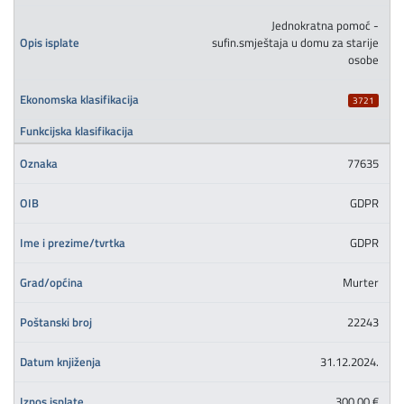
Jednokratna pomoć -
sufin.smještaja u domu za starije
osobe
3721
77635
GDPR
GDPR
Murter
22243
31.12.2024.
300,00 €