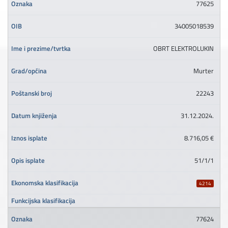
77625
34005018539
OBRT ELEKTROLUKIN
Murter
22243
31.12.2024.
8.716,05 €
51/1/1
4214
77624