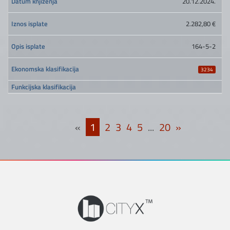
20.12.2024.
2.282,80 €
164-5-2
3234
«
1
2
3
4
5
...
20
»