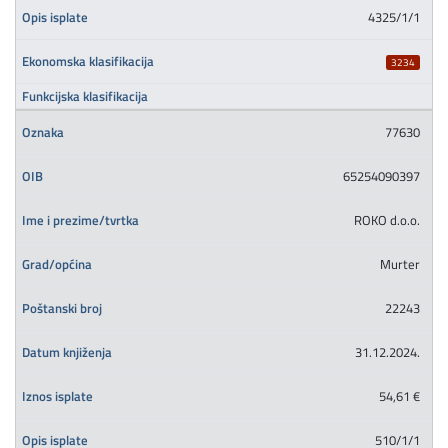
4325/1/1
3234
77630
65254090397
ROKO d.o.o.
Murter
22243
31.12.2024.
54,61 €
510/1/1