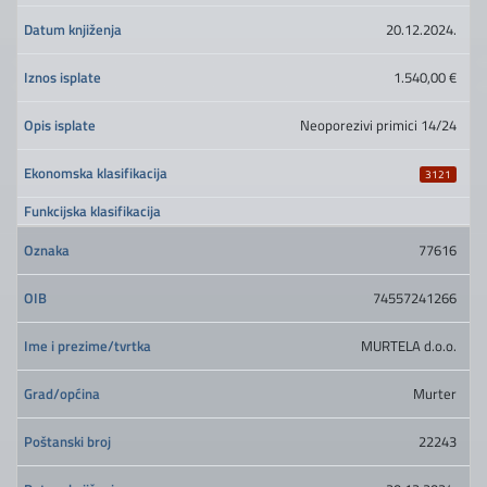
20.12.2024.
1.540,00 €
Neoporezivi primici 14/24
3121
77616
74557241266
MURTELA d.o.o.
Murter
22243