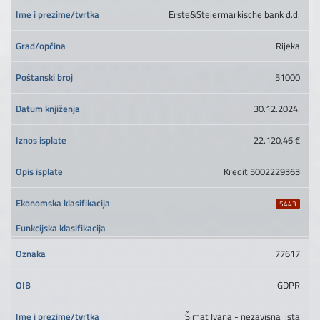
Erste&Steiermarkische bank d.d.
Rijeka
51000
30.12.2024.
22.120,46 €
Kredit 5002229363
5443
77617
GDPR
Šimat Ivana - nezavisna lista