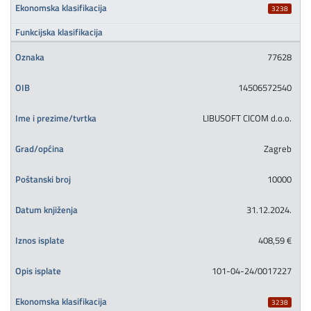
3238
77628
14506572540
LIBUSOFT CICOM d.o.o.
Zagreb
10000
31.12.2024.
408,59 €
101-04-24/0017227
3238