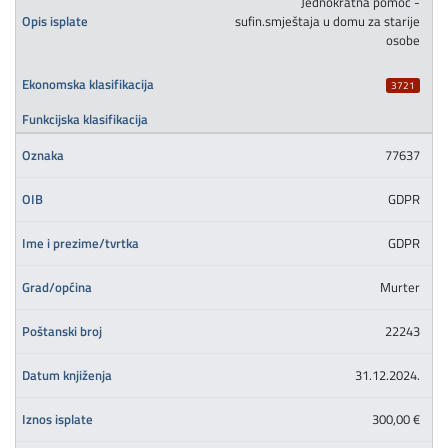
Jednokratna pomoć -
sufin.smještaja u domu za starije
osobe
3721
77637
GDPR
GDPR
Murter
22243
31.12.2024.
300,00 €