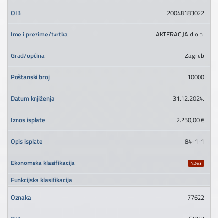
20048183022
AKTERACIJA d.o.o.
Zagreb
10000
31.12.2024.
2.250,00 €
84-1-1
4263
77622